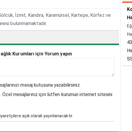
Ko
 Gölcük, İzmit, Kandıra, Karamürsel, Kartepe, Körfez ve
H
anesi bulunmamaktadır.
Eğ
Ha
43
Ha
ağlık Kurumları için Yorum yapın
SS
aç
Ko
sajlarınızı mesaj kutusuna yazabilirsiniz.
. Özel mesajlarınız için lütfen kurumun internet sitesini
yaretçilere açık olarak yayınlanacaktır.