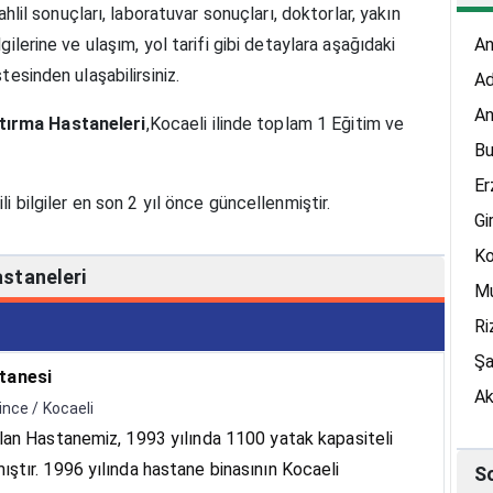
hlil sonuçları, laboratuvar sonuçları, doktorlar, yakın
lgilerine ve ulaşım, yol tarifi gibi detaylara aşağıdaki
An
stesinden ulaşabilirsiniz.
A
An
tırma Hastaneleri
,Kocaeli ilinde toplam 1 Eğitim ve
Bu
Er
gili bilgiler en son 2 yıl önce güncellenmiştir.
Gi
K
astaneleri
M
Ri
Şa
tanesi
Ak
rince / Kocaeli
lan Hastanemiz, 1993 yılında 1100 yatak kapasiteli
ştır. 1996 yılında hastane binasının Kocaeli
S