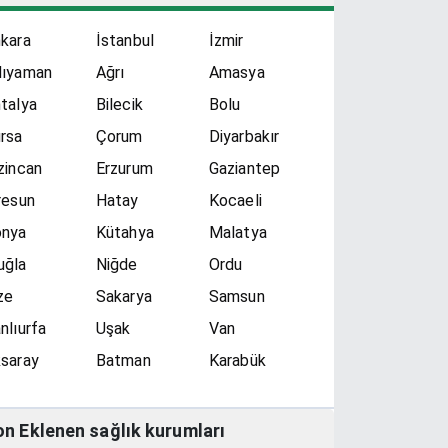
kara
İstanbul
İzmir
dıyaman
Ağrı
Amasya
talya
Bilecik
Bolu
rsa
Çorum
Diyarbakır
zincan
Erzurum
Gaziantep
resun
Hatay
Kocaeli
onya
Kütahya
Malatya
uğla
Niğde
Ordu
ze
Sakarya
Samsun
nlıurfa
Uşak
Van
saray
Batman
Karabük
on Eklenen sağlık kurumları