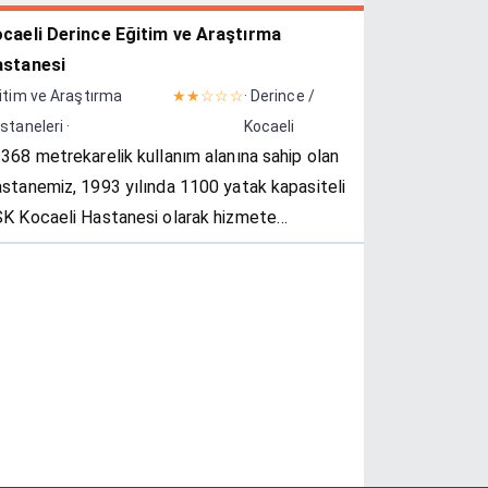
caeli Derince Eğitim ve Araştırma
astanesi
itim ve Araştırma
★★☆☆☆
· Derince /
staneleri ·
Kocaeli
368 metrekarelik kullanım alanına sahip olan
stanemiz, 1993 yılında 1100 yatak kapasiteli
K Kocaeli Hastanesi olarak hizmete
ılmıştır. 1996 yılında hastane binasının
caeli Üniversitesi Tıp Fakültesi Hastanesi i...