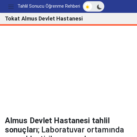
Açık/Koyu modu değ
Tahlil Sonucu Öğrenme Rehberi
Tokat Almus Devlet Hastanesi
Almus Devlet Hastanesi tahlil
sonuçları
; Laboratuvar ortamında