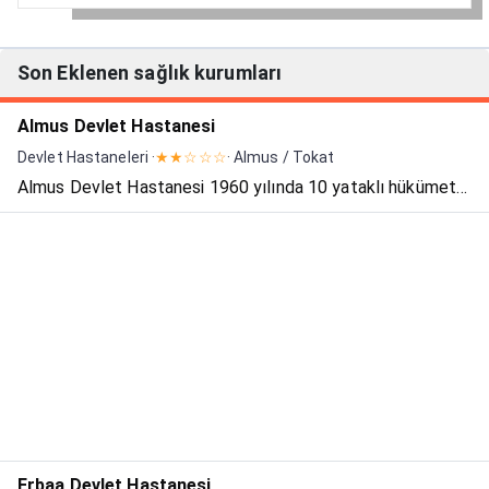
Son Eklenen sağlık kurumları
Almus Devlet Hastanesi
Devlet Hastaneleri ·
★★☆☆☆
· Almus / Tokat
Almus Devlet Hastanesi 1960 yılında 10 yataklı hükümet
tabipliği merkezi olarak merkezi olarak yapılmış, 1986
yılında 15 yataklı Sağlık Merkezi, 1987 yılında 2. kat ilavesi
yapılmıştır. 1992 yılında 20 yataklı Sağlık mer...
Erbaa Devlet Hastanesi