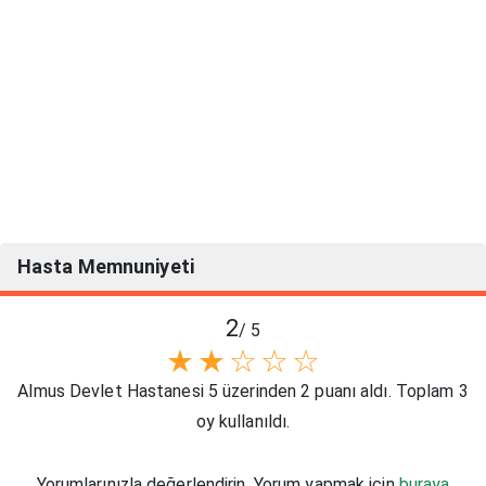
Hasta Memnuniyeti
2
/ 5
★
★
☆
☆
☆
Almus Devlet Hastanesi 5 üzerinden 2 puanı aldı. Toplam 3
oy kullanıldı.
Yorumlarınızla değerlendirin. Yorum yapmak için
buraya