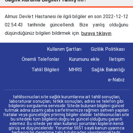
Almus Devlet Hastanesi ile ilgili bilgiler en son 2022-12-12
02:54:43 tarihinde güncellendi. Bize yanlış olduğunu
düşündüğünüz bilgileri bildirmek için.
.
buraya tıklayın
Kullanım Şartları
Gizlilik Politikası
Önemli Telefonlar
Kurumunu ekle
İletişim
Tahlil Bilgileri
MHRS
Sağlık Bakanlığı
e-Nabız
tahlilsonuclari.site sağlık kurumlarına ait tahlil sonuçları,
laboratuvar sonuçları, tetkik sonuçları, adres ve telefon gibi
bilgilerini sorgulama servisidir. Sitede bulunan bilgileri güncel
tutmak adına azami çaba sarfetmemize rağmen sehven yapılan
hatalar veya güncelliğini yitirmiş bilgiler olabilir. tahlilsonuclari.site
bu sitedeki tüm bilgilerin doğru ve güncel olduğunu garanti
edemez. Bu sitede yer alan kullanıcı yorumları kişilerin kendi
görüş ve düşünceleridir. Yorumlar 5651 sayılı kanun uyarınca
herhangi bir denetime tabi tutulmadan yayınlanmaktadır.