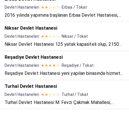
Devlet Hastaneleri ·
★★☆☆☆
· Erbaa / Tokat
2016 yılında yapımına başlanan Erbaa Devlet Hastanesi,
2019 yılında yeni ve modern binasında, Evyaba Mahallesi
Niksar Devlet Hastanesi
Bozkaya Mevkinde hizmet vermeye başlamıştır. 28 bin 655
Devlet Hastaneleri ·
★★☆☆☆
· Niksar / Tokat
metrekare kapalı alan üzerine kurulan 150 yataklı has...
Niksar Devlet Hastanesi 125 yatak kapasiteli olup, 21500
metrekarelik kapalı alanda hizmet vermektedir. 35 adet
Reşadiye Devlet Hastanesi
poliklinik odası, 77 adet hasta odası mevcuttur.
Devlet Hastaneleri ·
★★★★☆
· Reşadiye / Tokat
Hastanemizde acil hizmetler, yataklı tedavi hizmetleri,
Reşadiye Devlet Hastanesi yeni yapılan binasında hizmet
pol...
veren 50 yataklı bir sağlık kuruluşudur. Merkez ve bağlı
Turhal Devlet Hastanesi
köylerle birlikte çevre ilçe ve köylerine de sağlık hizmeti
Devlet Hastaneleri ·
★★☆☆☆
· Turhal / Tokat
sunmaktadır.Reşadiye Devlet Hastanesi Uluslarar...
Turhal Devlet Hastanesi M. Fevzi Çakmak Mahallesi,
İskele tepesi mevkiinde, şehre hakim bir tepede, Samsun-
Amasya-Tokat-Yozgat Devlet Karayolu kavşağı üzerinde
bulunmaktadır. Hastanemiz devlet-vatandaş işbirliği ile 50