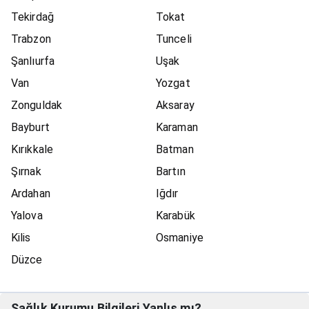
Tekirdağ
Tokat
Trabzon
Tunceli
Şanlıurfa
Uşak
Van
Yozgat
Zonguldak
Aksaray
Bayburt
Karaman
Kırıkkale
Batman
Şırnak
Bartın
Ardahan
Iğdır
Yalova
Karabük
Kilis
Osmaniye
Düzce
Sağlık Kurumu Bilgileri Yanlış mı?