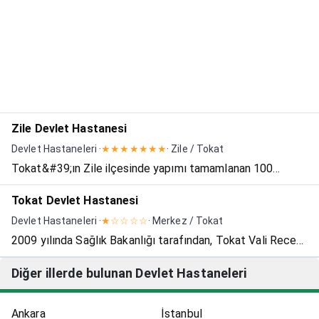
k...
Zile Devlet Hastanesi
Devlet Hastaneleri ·
★★★★★★★
· Zile / Tokat
Tokat&#39;ın Zile ilçesinde yapımı tamamlanan 100
yataklı modern Devlet Hastanesi 2014 yılında hasta
Tokat Devlet Hastanesi
kabulüne başlamıştır. Yeni Zile Devlet Hastanesi 17 bin
Devlet Hastaneleri ·
★☆☆☆☆
· Merkez / Tokat
500 metrekare kapalı alan olmak üzere toplam 23 bin
2009 yılında Sağlık Bakanlığı tarafından, Tokat Vali Recep
metrekare a...
Yazıcıoğlu Devlet Hastanesi, ve Tokat Dr. Cevdet Aykan
Diğer illerde bulunan Devlet Hastaneleri
Devlet Hastanesi birleştirilerek Tokat Devlet Hastanesi
adını almıştır. 2011 yılında Tokat Vali Recep Yazı...
Ankara
İstanbul