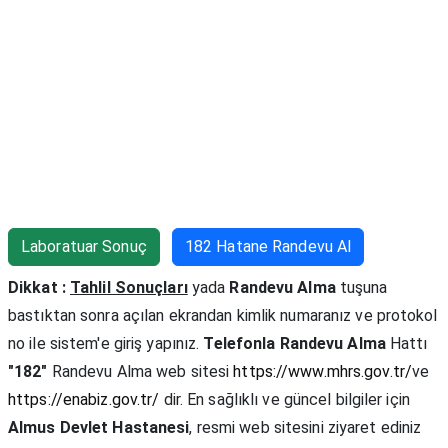
Laboratuar Sonuç
182 Hatane Randevu Al
Dikkat :
Tahlil Sonuçları
yada
Randevu Alma
tuşuna
bastıktan sonra açılan ekrandan kimlik numaranız ve protokol
no ile sistem'e giriş yapınız.
Telefonla Randevu Alma
Hattı
"182"
Randevu Alma web sitesi
https://www.mhrs.gov.tr/
ve
https://enabiz.gov.tr/
dir. En sağlıklı ve güncel bilgiler için
Almus Devlet Hastanesi
, resmi web sitesini ziyaret ediniz