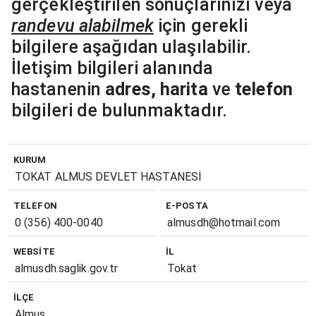
gerçekleştirilen sonuçlarınızı veya
randevu alabilmek
için gerekli
bilgilere aşağıdan ulaşılabilir.
İletişim bilgileri alanında
hastanenin
adres, harita
ve
telefon
bilgileri de bulunmaktadır.
KURUM
TOKAT ALMUS DEVLET HASTANESİ
TELEFON
E-POSTA
0 (356) 400-0040
almusdh@hotmail.com
WEBSITE
İL
almusdh.saglik.gov.tr
Tokat
İLÇE
Almus