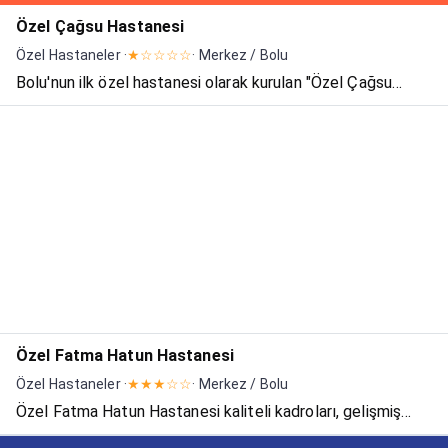
Özel Çağsu Hastanesi
Özel Hastaneler ·
★☆☆☆☆
· Merkez / Bolu
Bolu'nun ilk özel hastanesi olarak kurulan "Özel Çağsu
Hastanesi", standartların üzerinde sağlık hizmeti vermeyi
hedefleyen, 20000m2 kapalı alanda 140 yatak kapasitesi
ve 400'den fazla çalışanıyla 2007 yılından bu yana a...
Özel Fatma Hatun Hastanesi
Özel Hastaneler ·
★★★☆☆
· Merkez / Bolu
Özel Fatma Hatun Hastanesi kaliteli kadroları, gelişmiş
teknolojik alt yapısı ile sağlık sektöründe Bolu'ya yeni bir