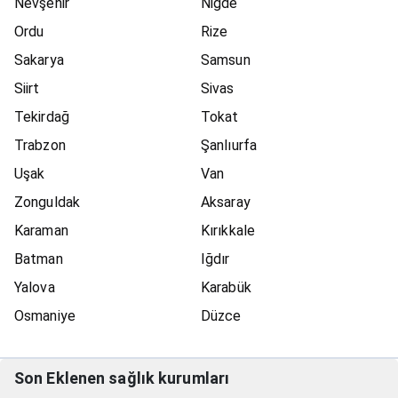
Nevşehir
Niğde
Ordu
Rize
Sakarya
Samsun
Siirt
Sivas
Tekirdağ
Tokat
Trabzon
Şanlıurfa
Uşak
Van
Zonguldak
Aksaray
Karaman
Kırıkkale
Batman
Iğdır
Yalova
Karabük
Osmaniye
Düzce
Son Eklenen sağlık kurumları