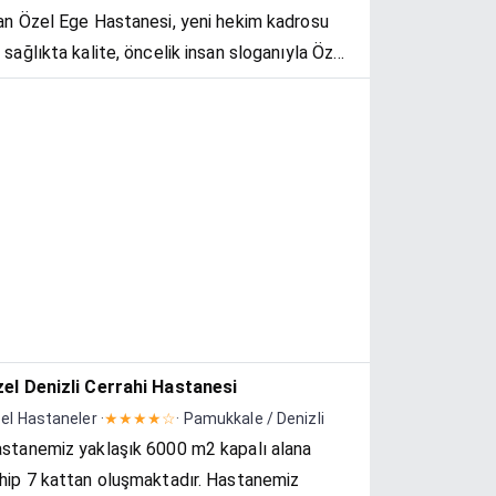
an Özel Ege Hastanesi, yeni hekim kadrosu
 sağlıkta kalite, öncelik insan sloganıyla Özel
e Kent Hastanesi olarak hizmet vermeye
vam etmektedir. Hastanemiz 3055...
el Denizli Cerrahi Hastanesi
el Hastaneler ·
★★★★☆
· Pamukkale / Denizli
stanemiz yaklaşık 6000 m2 kapalı alana
hip 7 kattan oluşmaktadır. Hastanemiz