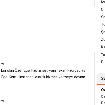
M
Or
S
Te
Şa
Zo
Kı
Ya
D
izli
n biri olan Özel Ege Hastanesi, yeni hekim kadrosu ve
Özel Ege Kent Hastanesi olarak hizmet vermeye devam
S
Öz
Öz
izli
De