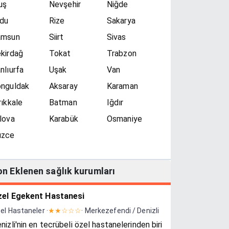
uş
Nevşehir
Niğde
du
Rize
Sakarya
amsun
Siirt
Sivas
kirdağ
Tokat
Trabzon
nlıurfa
Uşak
Van
nguldak
Aksaray
Karaman
rıkkale
Batman
Iğdır
lova
Karabük
Osmaniye
üzce
on Eklenen sağlık kurumları
el Egekent Hastanesi
el Hastaneler ·
★★☆☆☆
· Merkezefendi / Denizli
nizli'nin en tecrübeli özel hastanelerinden biri