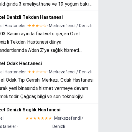
ıldığında 3 ameliyathane ve 19 yoğum bakım
tağı, 51 yatak, acil servis, 7 poliklinik (Kalp
el Denizli Tekden Hastanesi
mar cerrahi, Kardiyoloji, Kulak Burun Boğa...
el Hastaneler ·
★★★☆☆
· Merkezefendi / Denizli
03 Kasım ayında faaliyete geçen Özel
nizli Tekden Hastanesi dünya
andartlarında A'dan Z'ye sağlık hizmeti
nmak üzere kurulmuştur. Ailenizin Hastanesi
el Odak Hastanesi
oganıyla hareket eden hastanemizde 15
el Hastaneler ·
★★☆☆☆
· Merkezefendi / Denizli
man Hekim, 4 Acil ve...
el Odak Tıp Cerrahi Merkezi, Odak Hastanesi
arak yeni binasında hizmet vermeye devam
mektedir. Çağdaş bilgi ve son teknolojiyi
llanarak, sizlere uluslararası standartlarda,
el Denizli Sağlık Hastanesi
stalarımızın, ailesinin ve yakınların...
el
★★★★★★★
· Merkezefendi /
staneler ·
Denizli