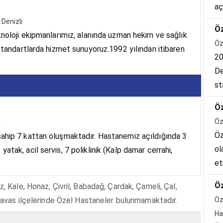
aç
ya
 Denizli
Öz
da
knoloji ekipmanlarımız, alanında uzman hekim ve sağlık
Öz
standartlarda hizmet sunuyoruz.1992 yılından itibaren
20
De
st
su
Öz
sl
Öz
i
Uz
Öz
ahip 7 kattan oluşmaktadır. Hastanemiz açıldığında 3
ol
tak, acil servis, 7 poliklinik (Kalp damar cerrahi,
et
ku
Öz
, Kale, Honaz, Çivril, Babadağ, Çardak, Çameli, Çal,
ha
 Tavas ilçelerinde Özel Hastaneler bulunmamaktadır.
Öz
Ha