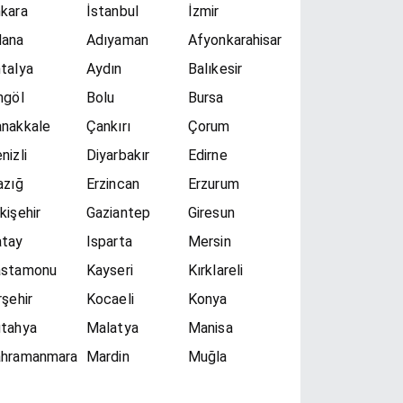
kara
İstanbul
İzmir
dana
Adıyaman
Afyonkarahisar
talya
Aydın
Balıkesir
ngöl
Bolu
Bursa
nakkale
Çankırı
Çorum
nizli
Diyarbakır
Edirne
azığ
Erzincan
Erzurum
kişehir
Gaziantep
Giresun
atay
Isparta
Mersin
astamonu
Kayseri
Kırklareli
rşehir
Kocaeli
Konya
tahya
Malatya
Manisa
ahramanmara
Mardin
Muğla