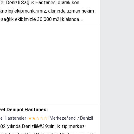
el Denizli Sağlık Hastanesi olarak son
knoloji ekipmanlarımız, alanında uzman hekim
 sağlık ekibimizle 30.000 m2lik alanda
uslararası standartlarda hizmet
nuyoruz.1992 yılından itibaren hizmet veren
PA Özel S...
el Denipol Hastanesi
el Hastaneler ·
★★☆☆☆
· Merkezefendi / Denizli
02 yılında Denizli&#39;nin ilk tıp merkezi