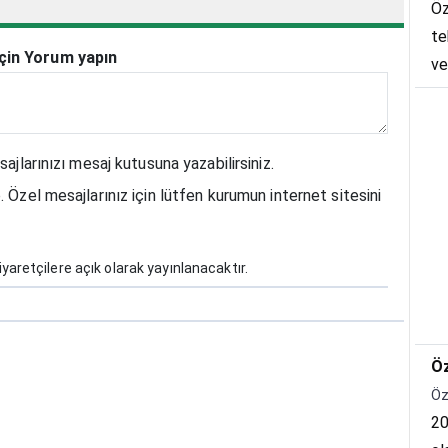
Öz
te
için Yorum yapın
ve
ul
su
ER
sajlarınızı mesaj kutusuna yazabilirsiniz.
. Özel mesajlarınız için lütfen kurumun internet sitesini
yaretçilere açık olarak yayınlanacaktır.
Öz
Öz
20