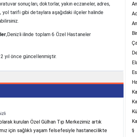
oratuvar sonuçları, doktorlar, yakın eczaneler, adres,
An
, yol tarifi gibi detaylara aşağıdaki ilçeler halinde
A
ilirsiniz.
An
Bi
ler
,Denizli ilinde toplam 6 Özel Hastaneler
Ça
De
on 2 yıl önce güncellenmiştir.
El
Es
H
K
Kı
Kü
izli
K
 olarak kurulan Özel Gülhan Tıp Merkezimiz artık
ş
z için sağlıklı yaşam felsefesiyle hastanecilikte