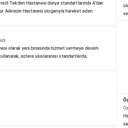
nizli Tekden Hastanesi dünya standartlarında A'dan
ol
r. Ailenizin Hastanesi sloganıyla hareket eden
ve
Eg
de
izli
nesi olarak yeni binasında hizmet vermeye devam
ullanarak, sizlere uluslararası standartlarda,
Öz
Öz
Ha
sa