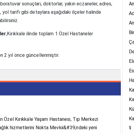
laboratuvar sonuçları, doktorlar, yakın eczaneler, adres,
An
, yol tarifi gibi detaylara aşağıdaki ilçeler halinde
A
ilirsiniz.
An
Bi
ler
,Kırıkkale ilinde toplam 1 Özel Hastaneler
Ça
De
 son 2 yıl önce güncellenmiştir.
El
Es
H
K
Kı
Kü
K
lan Özel Kırıkkale Yaşam Hastanesi, Tıp Merkezi
ş
ğlık hizmetlerini Nokta Mevkii&#39;ndeki yeni