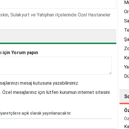
.
M
Or
Keskin, Sulakyurt ve Yahşihan ilçelerinde Özel Hastaneler
S
Te
Şa
Zo
ı için Yorum yapın
Kı
Ya
D
sajlarınızı mesaj kutusuna yazabilirsiniz.
. Özel mesajlarınız için lütfen kurumun internet sitesini
S
Öz
yaretçilere açık olarak yayınlanacaktır.
Öz
Kı