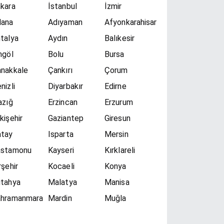
kara
İstanbul
İzmir
dana
Adıyaman
Afyonkarahisar
talya
Aydın
Balıkesir
ngöl
Bolu
Bursa
nakkale
Çankırı
Çorum
nizli
Diyarbakır
Edirne
azığ
Erzincan
Erzurum
kişehir
Gaziantep
Giresun
atay
Isparta
Mersin
astamonu
Kayseri
Kırklareli
rşehir
Kocaeli
Konya
tahya
Malatya
Manisa
ahramanmara
Mardin
Muğla