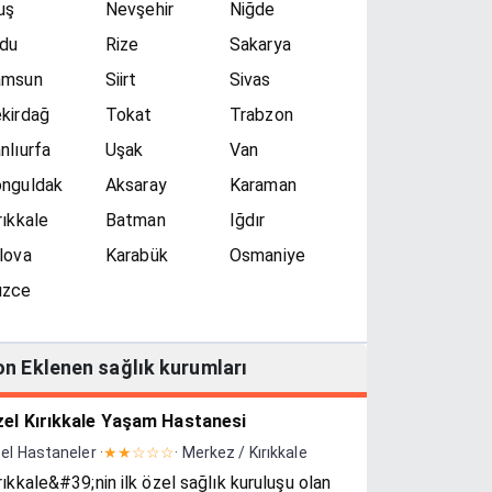
uş
Nevşehir
Niğde
du
Rize
Sakarya
amsun
Siirt
Sivas
kirdağ
Tokat
Trabzon
nlıurfa
Uşak
Van
nguldak
Aksaray
Karaman
rıkkale
Batman
Iğdır
lova
Karabük
Osmaniye
üzce
on Eklenen sağlık kurumları
el Kırıkkale Yaşam Hastanesi
el Hastaneler ·
★★☆☆☆
· Merkez / Kırıkkale
rıkkale&#39;nin ilk özel sağlık kuruluşu olan