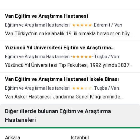
Van Eğitim ve Araştırma Hastanesi
Eğitim ve Araştırma Hastaneleri ·
★★★★★
· Edremit / Van
Van Türkiye’nin en kalabalık 19. ili olmakla beraber en büyük
6. şehridir. Aynı zamanda Türkiye’nin ve Dünyanın en büyük
Yüzüncü Yıl Üniversitesi Eğitim ve Araştırma
sodalı gölü olan Van gölünü de içinde barındırmaktadır. Van
Hastanesi
Eğitim ve Araştırma Hastaneleri ·
★★★★★
· Tuşba / Van
tarih doğa ve kültür turizmi bakımından...
Yüzüncü Yıl Üniversitesi Tıp Fakültesi, 1992 yılında 3837
Sayılı Kanun ile kurulmuş olup, ilk öğrencilerini 1995 yılında
Van Eğitim ve Araştırma Hastanesi İskele Binası
almış, ilk mezunlarını ise 2001 yılında vermiş
Eğitim ve Araştırma Hastaneleri ·
★★★☆☆
· Tuşba / Van
bulunmaktadır. 32000 metrekare kapalı alana ve 550 y...
Van Asker Hastanesi, Jandarma Genel K.'lığı emrinde
hizmet vermekte iken, TSK sağlık sisteminin yeniden
Diğer illerde bulunan Eğitim ve Araştırma
yapılandırılması çalışmaları kapsamında; 17 Ekim 2005
Hastaneleri
tarihinde TSK Sağlık Hizmetleri Komutanlığına
bağlanmıştır. 05...
Ankara
İstanbul