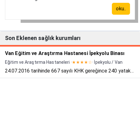
oku..
Son Eklenen sağlık kurumları
Van Eğitim ve Araştırma Hastanesi İpekyolu Binası
Eğitim ve Araştırma Hastaneleri ·
★★★★☆
· İpekyolu / Van
24.07.2016 tarihinde 667 sayılı KHK gereğince 240 yataklı
Özel İstanbul Hastanesi Kadın Doğum ve Cerrahi Merkezi,
Van Eğitim ve Araştırma Hastanesi İpekyolu Binası Sağlık
Bakanlığına bağlanmıştır. Modern teknoloji ile do...