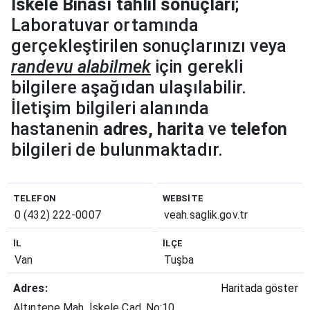
İskele Binası tahlil sonuçları
;
Laboratuvar ortamında
gerçekleştirilen sonuçlarınızı veya
randevu alabilmek
için gerekli
bilgilere aşağıdan ulaşılabilir.
İletişim bilgileri alanında
hastanenin
adres, harita
ve
telefon
bilgileri de bulunmaktadır.
TELEFON
WEBSITE
0 (432) 222-0007
veah.saglik.gov.tr
İL
İLÇE
Van
Tuşba
Adres:
Haritada göster
Altıntepe Mah. İskele Cad. No:10