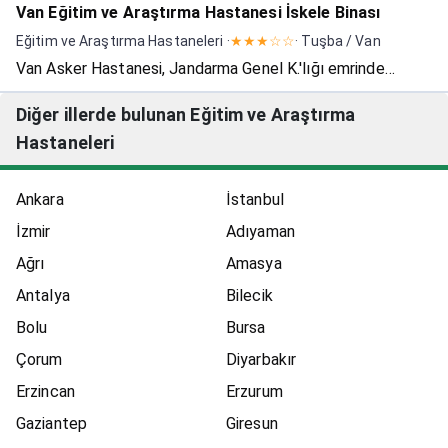
Van Eğitim ve Araştırma Hastanesi İskele Binası
almış, ilk mezunlarını ise 2001 yılında vermiş
Eğitim ve Araştırma Hastaneleri ·
★★★☆☆
· Tuşba / Van
bulunmaktadır. 32000 metrekare kapalı alana ve 550 y...
Van Asker Hastanesi, Jandarma Genel K.'lığı emrinde
hizmet vermekte iken, TSK sağlık sisteminin yeniden
Diğer illerde bulunan Eğitim ve Araştırma
yapılandırılması çalışmaları kapsamında; 17 Ekim 2005
Hastaneleri
tarihinde TSK Sağlık Hizmetleri Komutanlığına
bağlanmıştır. 05...
Ankara
İstanbul
İzmir
Adıyaman
Ağrı
Amasya
Antalya
Bilecik
Bolu
Bursa
Çorum
Diyarbakır
Erzincan
Erzurum
Gaziantep
Giresun