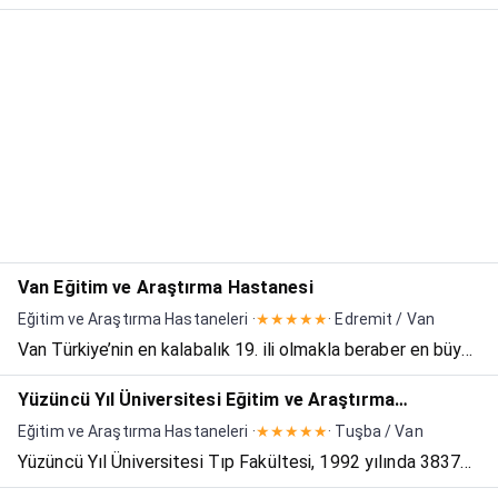
Özel İstanbul Hastanesi Kadın Doğum ve Cerrahi Merkezi,
Van Eğitim ve Araştırma Hastanesi İpekyolu Binası Sağlık
Bakanlığına bağlanmıştır. Modern teknoloji ile do...
Van Eğitim ve Araştırma Hastanesi
Eğitim ve Araştırma Hastaneleri ·
★★★★★
· Edremit / Van
Van Türkiye’nin en kalabalık 19. ili olmakla beraber en büyük
6. şehridir. Aynı zamanda Türkiye’nin ve Dünyanın en büyük
Yüzüncü Yıl Üniversitesi Eğitim ve Araştırma
sodalı gölü olan Van gölünü de içinde barındırmaktadır. Van
Hastanesi
Eğitim ve Araştırma Hastaneleri ·
★★★★★
· Tuşba / Van
tarih doğa ve kültür turizmi bakımından...
Yüzüncü Yıl Üniversitesi Tıp Fakültesi, 1992 yılında 3837
Sayılı Kanun ile kurulmuş olup, ilk öğrencilerini 1995 yılında