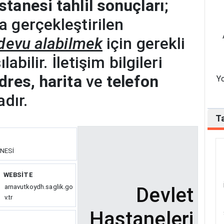
tanesi tahlil sonuçları
;
 gerçekleştirilen
devu alabilmek
için gerekli
abilir. İletişim bilgileri
dres, harita
ve
telefon
Yo
dır.
Ta
NESİ
WEBSITE
arnavutkoydh.saglik.go
Devlet
v.tr
Hastaneleri