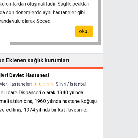
kurumlardan oluşmaktadır. Sağlık ocakları
da son dönemlerde aynı hastaneler gibi
randevulu olarak &cced...
oku..
on Eklenen sağlık kurumları
livri Devlet Hastanesi
vlet Hastaneleri ·
★★☆☆☆
· Silivri / İstanbul
el İdare Dispanseri olarak 1940 yılında
meli atılan bina, 1960 yılında hastane koğuşu
ave edilmiş, 1974 yılında bir kat ilavesi ile
mamlanmıştır. 1982 yılında 10 yataklı sağlık
rkezinden 50 yataklı Silivri Devl...