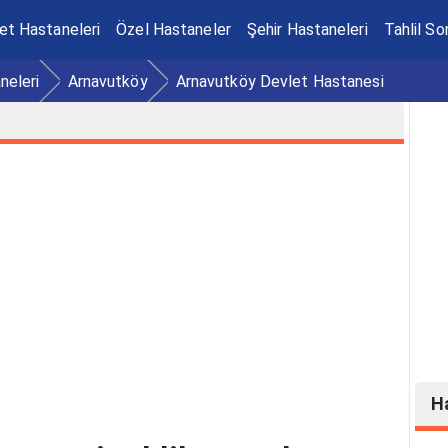
et Hastaneleri
Özel Hastaneler
Şehir Hastaneleri
Tahlil So
neleri
Arnavutköy
Arnavutköy Devlet Hastanesi
H