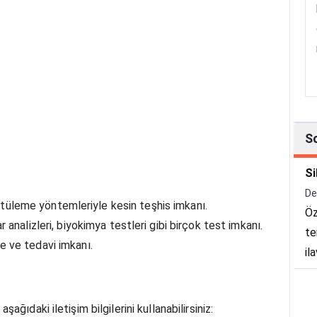
S
Si
De
tüleme yöntemleriyle kesin teşhis imkanı.
Öz
rar analizleri, biyokimya testleri gibi birçok test imkanı.
te
e ve tedavi imkanı.
il
ta
me
ğıdaki iletişim bilgilerini kullanabilirsiniz: