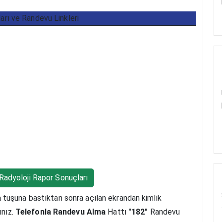
ları ve Randevu Linkleri
Radyoloji Rapor Sonuçları
a
tuşuna bastıktan sonra açılan ekrandan kimlik
ınız.
Telefonla Randevu Alma
Hattı
"182"
Randevu