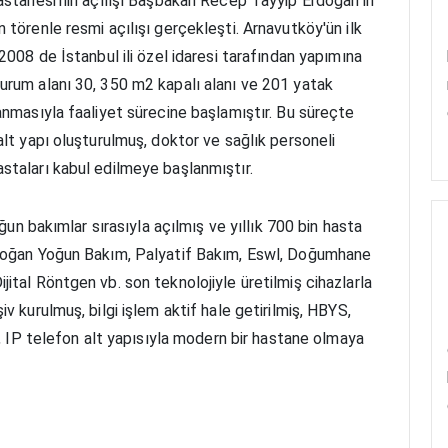
astanesi'nin açılışı Başbakan Recep Tayyip Erdoğan'ın
 törenle resmi açılışı gerçekleşti. Arnavutköy'ün ilk
2008 de İstanbul ili özel idaresi tarafından yapımına
urum alanı 30, 350 m2 kapalı alanı ve 201 yatak
anmasıyla faaliyet sürecine başlamıştır. Bu süreçte
alt yapı oluşturulmuş, doktor ve sağlık personeli
staları kabul edilmeye başlanmıştır.
oğun bakımlar sırasıyla açılmış ve yıllık 700 bin hasta
idoğan Yoğun Bakım, Palyatif Bakım, Eswl, Doğumhane
ital Röntgen vb. son teknolojiyle üretilmiş cihazlarla
v kurulmuş, bilgi işlem aktif hale getirilmiş, HBYS,
i, IP telefon alt yapısıyla modern bir hastane olmaya