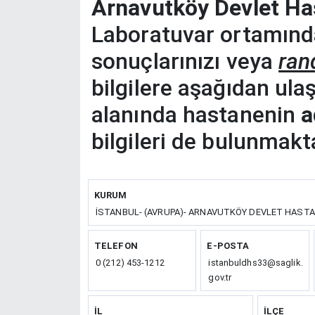
Arnavutköy Devlet Has
Laboratuvar ortamında
sonuçlarınızı veya
ran
bilgilere aşağıdan ulaşıl
alanında hastanenin
a
bilgileri de bulunmakta
KURUM
İSTANBUL- (AVRUPA)- ARNAVUTKÖY DEVLET HASTA
TELEFON
E-POSTA
0 (212) 453-1212
istanbuldhs33@saglik.
gov.tr
İL
İLÇE