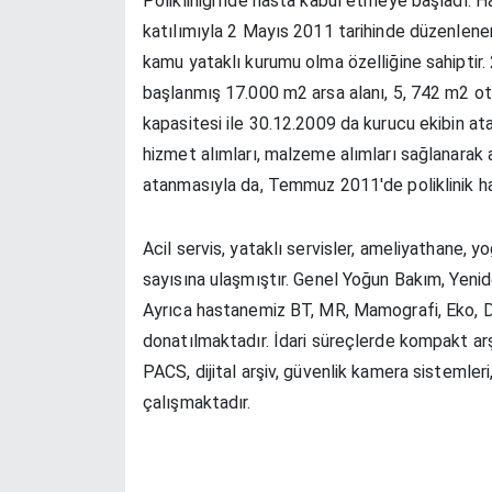
Polikliniği'nde hasta kabul etmeye başladı. H
katılımıyla 2 Mayıs 2011 tarihinde düzenlenen
kamu yataklı kurumu olma özelliğine sahiptir. 
başlanmış 17.000 m2 arsa alanı, 5, 742 m2 ot
kapasitesi ile 30.12.2009 da kurucu ekibin at
hizmet alımları, malzeme alımları sağlanarak 
atanmasıyla da, Temmuz 2011'de poliklinik ha
Acil servis, yataklı servisler, ameliyathane, y
sayısına ulaşmıştır. Genel Yoğun Bakım, Yen
Ayrıca hastanemiz BT, MR, Mamografi, Eko, Dij
donatılmaktadır. İdari süreçlerde kompakt arşi
PACS, dijital arşiv, güvenlik kamera sistemler
çalışmaktadır.