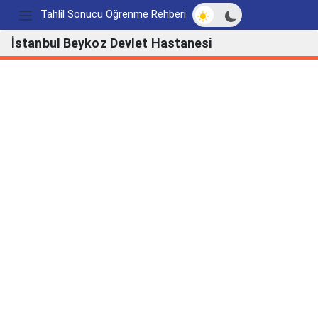
Açık/Koyu modu değ
Tahlil Sonucu Öğrenme Rehberi
İstanbul Beykoz Devlet Hastanesi