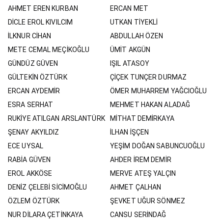
AHMET EREN KURBAN
ERCAN MET
DİCLE EROL KIVILCIM
UTKAN TİYEKLİ
İLKNUR CİHAN
ABDULLAH ÖZEN
METE CEMAL MEÇİKOĞLU
ÜMİT AKGÜN
GÜNDÜZ GÜVEN
IŞIL ATASOY
GÜLTEKİN ÖZTÜRK
ÇİÇEK TUNÇER DURMAZ
ERCAN AYDEMİR
ÖMER MUHARREM YAĞCIOĞLU
ESRA SERHAT
MEHMET HAKAN ALADAĞ
RUKİYE ATILGAN ARSLANTÜRK
MİTHAT DEMİRKAYA
ŞENAY AKYILDIZ
İLHAN İŞÇEN
ECE UYSAL
YEŞİM DOĞAN SABUNCUOĞLU
RABİA GÜVEN
AHDER İREM DEMİR
EROL AKKÖSE
MERVE ATEŞ YALÇIN
DENİZ ÇELEBİ SİCİMOĞLU
AHMET ÇALHAN
ÖZLEM ÖZTÜRK
ŞEVKET UĞUR SÖNMEZ
NUR DİLARA ÇETİNKAYA
CANSU SERİNDAĞ