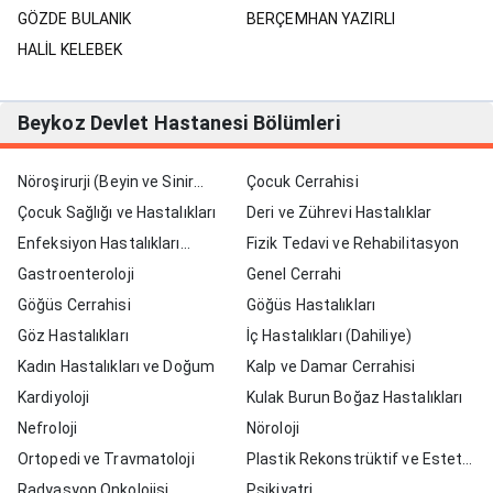
GÖZDE BULANIK
BERÇEMHAN YAZIRLI
HALİL KELEBEK
Beykoz Devlet Hastanesi Bölümleri
Nöroşirurji (Beyin ve Sinir
Çocuk Cerrahisi
Cerrahisi)
Çocuk Sağlığı ve Hastalıkları
Deri ve Zührevi Hastalıklar
Enfeksiyon Hastalıkları
Fizik Tedavi ve Rehabilitasyon
(İntaniye)
Gastroenteroloji
Genel Cerrahi
Göğüs Cerrahisi
Göğüs Hastalıkları
Göz Hastalıkları
İç Hastalıkları (Dahiliye)
Kadın Hastalıkları ve Doğum
Kalp ve Damar Cerrahisi
Kardiyoloji
Kulak Burun Boğaz Hastalıkları
Nefroloji
Nöroloji
Ortopedi ve Travmatoloji
Plastik Rekonstrüktif ve Estetik
Radyasyon Onkolojisi
Cerrahi
Psikiyatri