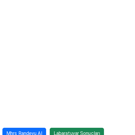
Mhrs Randevu Al
Labaratuvar Sonuçları