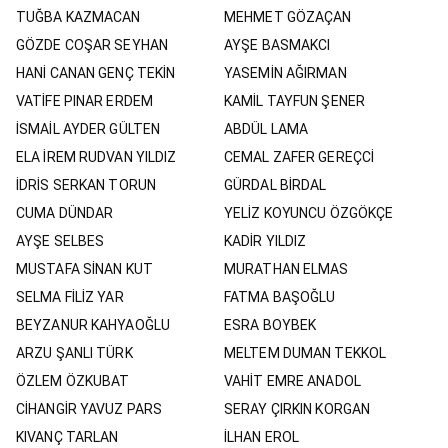
TUĞBA KAZMACAN
MEHMET GÖZAÇAN
GÖZDE COŞAR SEYHAN
AYŞE BASMAKCI
HANİ CANAN GENÇ TEKİN
YASEMİN AĞIRMAN
VATİFE PINAR ERDEM
KAMİL TAYFUN ŞENER
İSMAİL AYDER GÜLTEN
ABDÜL LAMA
ELA İREM RUDVAN YILDIZ
CEMAL ZAFER GEREÇCİ
İDRİS SERKAN TORUN
GÜRDAL BİRDAL
CUMA DÜNDAR
YELİZ KOYUNCU ÖZGÖKÇE
AYŞE SELBES
KADİR YILDIZ
MUSTAFA SİNAN KUT
MURATHAN ELMAS
SELMA FİLİZ YAR
FATMA BAŞOĞLU
BEYZANUR KAHYAOĞLU
ESRA BOYBEK
ARZU ŞANLI TÜRK
MELTEM DUMAN TEKKOL
ÖZLEM ÖZKUBAT
VAHİT EMRE ANADOL
CİHANGİR YAVUZ PARS
SERAY ÇIRKIN KORGAN
KIVANÇ TARLAN
İLHAN EROL