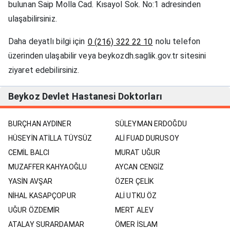
bulunan Saip Molla Cad. Kısayol Sok. No:1 adresinden
ulaşabilirsiniz.
Daha deyatlı bilgi için
nolu telefon
0 (216) 322 22 10
üzerinden ulaşabilir veya beykozdh.saglik.gov.tr sitesini
ziyaret edebilirsiniz.
Beykoz Devlet Hastanesi Doktorları
BURÇHAN AYDINER
SÜLEYMAN ERDOĞDU
HÜSEYİN ATİLLA TÜYSÜZ
ALİ FUAD DURUSOY
CEMİL BALCI
MURAT UĞUR
MUZAFFER KAHYAOĞLU
AYCAN CENGİZ
YASİN AVŞAR
ÖZER ÇELİK
NİHAL KASAPÇOPUR
ALİ UTKU ÖZ
UĞUR ÖZDEMİR
MERT ALEV
ATALAY SURARDAMAR
ÖMER İSLAM