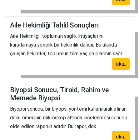
Aile Hekimliği Tahlil Sonuçları
Aile Hekimliği, toplumun sağlık ihtiyaçlarını
karşılamaya yönelik bir hekimlik dalıdır. Bu alanda
çalışan hekimler, toplumun tüm yaş gruplarının sağl...
oku..
Biyopsi Sonucu, Tiroid, Rahim ve
Memede Biyopsi
Biyopsi sonucu, bir biyopsi yöntemi kullanılarak alınan
doku örneğinin mikroskop altında incelenmesi sonucu
elde edilen raporun adıdır. Bu rapor, dok...
oku..