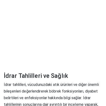
İdrar Tahlilleri ve Sağlık
İdrar tahlilleri, vücudunuzdaki atık ürünleri ve diğer önemli
bileşenleri değerlendirerek böbrek fonksiyonları, diyabet
belirtileri ve enfeksiyonlar hakkında bilgi sağlar. İdrar
tahlillerinin sonuçlarına dair ayrıntılı bir inceleme yaparak,