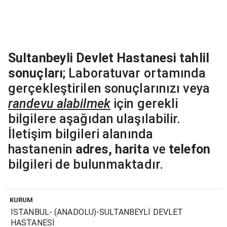
Sultanbeyli Devlet Hastanesi tahlil
sonuçları
; Laboratuvar ortamında
gerçekleştirilen sonuçlarınızı veya
randevu alabilmek
için gerekli
bilgilere aşağıdan ulaşılabilir.
İletişim bilgileri alanında
hastanenin
adres, harita
ve
telefon
bilgileri de bulunmaktadır.
KURUM
İSTANBUL- (ANADOLU)-SULTANBEYLİ DEVLET
HASTANESİ