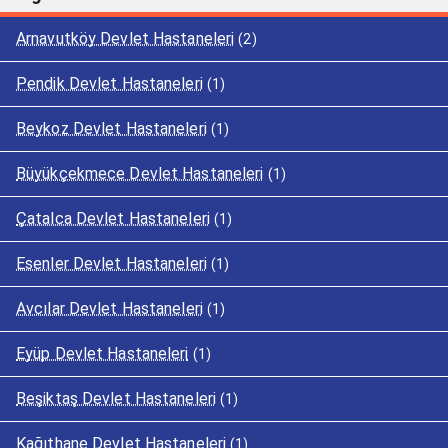
Arnavutköy Devlet Hastaneleri
(2)
Pendik Devlet Hastaneleri
(1)
Beykoz Devlet Hastaneleri
(1)
Büyükçekmece Devlet Hastaneleri
(1)
Çatalca Devlet Hastaneleri
(1)
Esenler Devlet Hastaneleri
(1)
Avcılar Devlet Hastaneleri
(1)
Eyüp Devlet Hastaneleri
(1)
Beşiktaş Devlet Hastaneleri
(1)
Kağıthane Devlet Hastaneleri
(1)