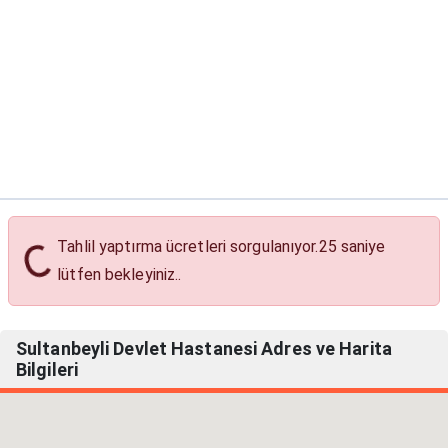
Tahlil yaptırma ücretleri sorgulanıyor.
24
saniye
Tahlil Yaptırma Ücretleri
lütfen bekleyiniz..
Sultanbeyli Devlet Hastanesi Adres ve Harita
Bilgileri