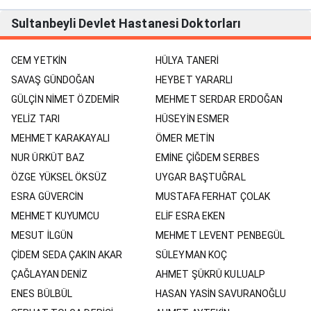
Sultanbeyli Devlet Hastanesi Doktorları
CEM YETKİN
HÜLYA TANERİ
SAVAŞ GÜNDOĞAN
HEYBET YARARLI
GÜLÇİN NİMET ÖZDEMİR
MEHMET SERDAR ERDOĞAN
YELİZ TARI
HÜSEYİN ESMER
MEHMET KARAKAYALI
ÖMER METİN
NUR ÜRKÜT BAZ
EMİNE ÇİĞDEM SERBES
ÖZGE YÜKSEL ÖKSÜZ
UYGAR BAŞTUĞRAL
ESRA GÜVERCİN
MUSTAFA FERHAT ÇOLAK
MEHMET KUYUMCU
ELİF ESRA EKEN
MESUT İLGÜN
MEHMET LEVENT PENBEGÜL
ÇİDEM SEDA ÇAKIN AKAR
SÜLEYMAN KOÇ
ÇAĞLAYAN DENİZ
AHMET ŞÜKRÜ KULUALP
ENES BÜLBÜL
HASAN YASİN SAVURANOĞLU