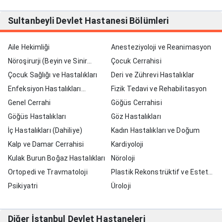
Sultanbeyli Devlet Hastanesi Bölümleri
Aile Hekimliği
Anesteziyoloji ve Reanimasyon
Nöroşirurji (Beyin ve Sinir
Çocuk Cerrahisi
Cerrahisi)
Çocuk Sağlığı ve Hastalıkları
Deri ve Zührevi Hastalıklar
Enfeksiyon Hastalıkları
Fizik Tedavi ve Rehabilitasyon
(İntaniye)
Genel Cerrahi
Göğüs Cerrahisi
Göğüs Hastalıkları
Göz Hastalıkları
İç Hastalıkları (Dahiliye)
Kadın Hastalıkları ve Doğum
Kalp ve Damar Cerrahisi
Kardiyoloji
Kulak Burun Boğaz Hastalıkları
Nöroloji
Ortopedi ve Travmatoloji
Plastik Rekonstrüktif ve Estetik
Psikiyatri
Cerrahi
Üroloji
Diğer İstanbul Devlet Hastaneleri