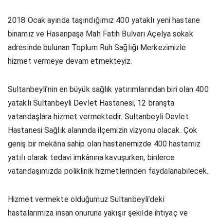
2018 Ocak ayında taşındığımız 400 yataklı yeni hastane
binamız ve Hasanpaşa Mah Fatih Bulvarı Açelya sokak
adresinde bulunan Toplum Ruh Sağlığı Merkezimizle
hizmet vermeye devam etmekteyiz.
Sultanbeyli'nin en büyük sağlık yatırımlarından biri olan 400
yataklı Sultanbeyli Devlet Hastanesi, 12 branşta
vatandaşlara hizmet vermektedir. Sultanbeyli Devlet
Hastanesi Sağlık alanında ilçemizin vizyonu olacak. Çok
geniş bir mekâna sahip olan hastanemizde 400 hastamız
yatılı olarak tedavi imkânına kavuşurken, binlerce
vatandaşımızda poliklinik hizmetlerinden faydalanabilecek.
Hizmet vermekte olduğumuz Sultanbeyli'deki
hastalarımıza insan onuruna yakışır şekilde ihtiyaç ve