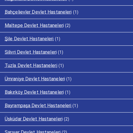
Bahçelievler Devlet Hastaneleri
(1)
Maltepe Devlet Hastaneleri
(2)
Şile Devlet Hastaneleri
(1)
Silivri Devlet Hastaneleri
(1)
Tuzla Devlet Hastaneleri
(1)
Ümraniye Devlet Hastaneleri
(1)
Bakırköy Devlet Hastaneleri
(1)
Bayrampaşa Devlet Hastaneleri
(1)
Üsküdar Devlet Hastaneleri
(2)
Sarıyer Devlet Hastaneleri
(2)