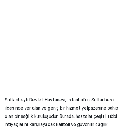
Sultanbeyli Devlet Hastanesi, İstanbul'un Sultanbeyli
ilçesinde yer alan ve geniş bir hizmet yelpazesine sahip
olan bir sağlık kuruluşudur. Burada, hastalar çeşitli tıbbi
ihtiyaçlarını karşılayacak kaliteli ve güvenilir sağlık