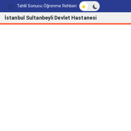
Açık/Koyu modu değ
Tahlil Sonucu Öğrenme Rehberi
İstanbul Sultanbeyli Devlet Hastanesi