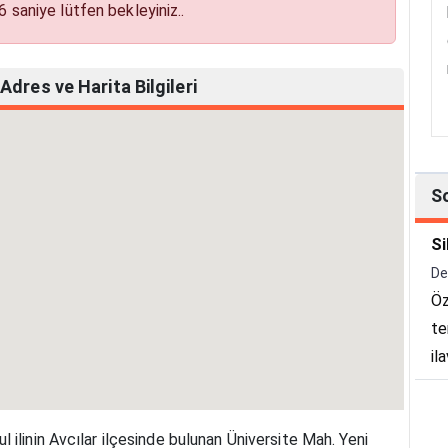
6
saniye lütfen bekleyiniz..
dres ve Harita Bilgileri
S
Si
De
Öz
te
il
ta
me
 ilinin Avcılar ilçesinde bulunan Üniversite Mah. Yeni