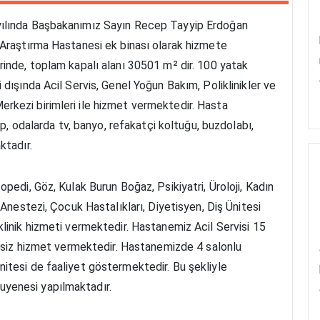
yılında Başbakanımız Sayın Recep Tayyip Erdoğan
 Araştırma Hastanesi ek binası olarak hizmete
rinde, toplam kapalı alanı 30501 m² dir. 100 yatak
dışında Acil Servis, Genel Yoğun Bakım, Poliklinikler ve
rkezi birimleri ile hizmet vermektedir. Hasta
up, odalarda tv, banyo, refakatçi koltuğu, buzdolabı,
ktadır.
pedi, Göz, Kulak Burun Boğaz, Psikiyatri, Üroloji, Kadın
 Anestezi, Çocuk Hastalıkları, Diyetisyen, Diş Ünitesi
linik hizmeti vermektedir. Hastanemiz Acil Servisi 15
tisiz hizmet vermektedir. Hastanemizde 4 salonlu
itesi de faaliyet göstermektedir. Bu şekliyle
yenesi yapılmaktadır.