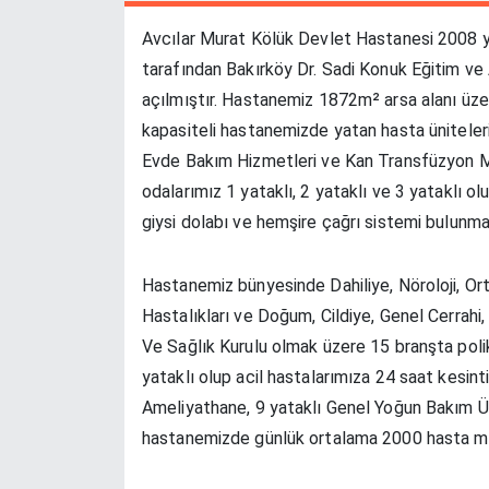
Avcılar Murat Kölük Devlet Hastanesi 2008 
tarafından Bakırköy Dr. Sadi Konuk Eğitim ve
açılmıştır. Hastanemiz 1872m² arsa alanı üze
kapasiteli hastanemizde yatan hasta üniteleri 
Evde Bakım Hizmetleri ve Kan Transfüzyon Me
odalarımız 1 yataklı, 2 yataklı ve 3 yataklı ol
giysi dolabı ve hemşire çağrı sistemi bulunma
Hastanemiz bünyesinde Dahiliye, Nöroloji, Orto
Hastalıkları ve Doğum, Cildiye, Genel Cerrahi,
Ve Sağlık Kurulu olmak üzere 15 branşta polik
yataklı olup acil hastalarımıza 24 saat kesin
Ameliyathane, 9 yataklı Genel Yoğun Bakım Ün
hastanemizde günlük ortalama 2000 hasta mu