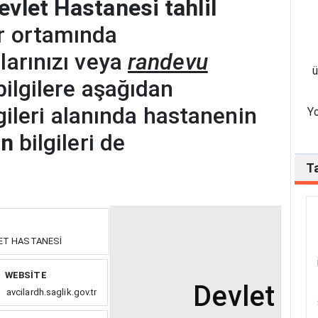
evlet Hastanesi tahlil
r ortamında
larınızı veya
randevu
ü
bilgilere aşağıdan
ilgileri alanında hastanenin
Yo
on
bilgileri de
Ta
LET HASTANESİ
WEBSITE
Devlet
avcilardh.saglik.gov.tr