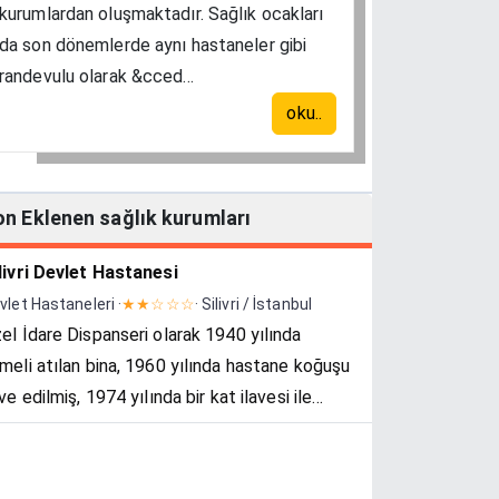
kurumlardan oluşmaktadır. Sağlık ocakları
da son dönemlerde aynı hastaneler gibi
randevulu olarak &cced...
oku..
on Eklenen sağlık kurumları
livri Devlet Hastanesi
vlet Hastaneleri ·
★★☆☆☆
· Silivri / İstanbul
el İdare Dispanseri olarak 1940 yılında
meli atılan bina, 1960 yılında hastane koğuşu
ave edilmiş, 1974 yılında bir kat ilavesi ile
mamlanmıştır. 1982 yılında 10 yataklı sağlık
rkezinden 50 yataklı Silivri Devl...