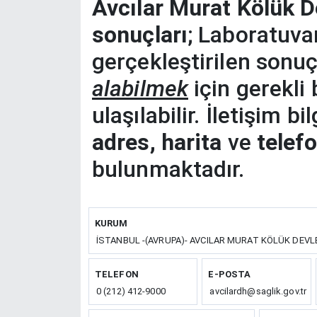
Avcılar Murat Kölük D
sonuçları
; Laboratuva
gerçekleştirilen sonuç
alabilmek
için gerekli 
ulaşılabilir. İletişim b
adres, harita
ve
telef
bulunmaktadır.
KURUM
İSTANBUL -(AVRUPA)- AVCILAR MURAT KÖLÜK DEV
TELEFON
E-POSTA
0 (212) 412-9000
avcilardh@saglik.gov.tr