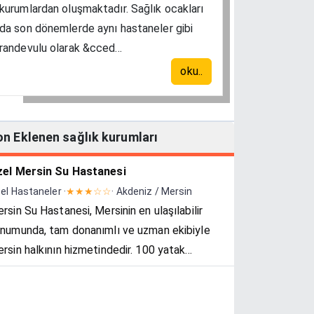
kurumlardan oluşmaktadır. Sağlık ocakları
da son dönemlerde aynı hastaneler gibi
randevulu olarak &cced...
oku..
on Eklenen sağlık kurumları
el Mersin Su Hastanesi
el Hastaneler ·
★★★☆☆
· Akdeniz / Mersin
rsin Su Hastanesi, Mersinin en ulaşılabilir
numunda, tam donanımlı ve uzman ekibiyle
rsin halkının hizmetindedir. 100 yatak
pasiteli olan hastane akıllı ve modern
stane binası olarak inşa edilmiştir. 30
kimle...