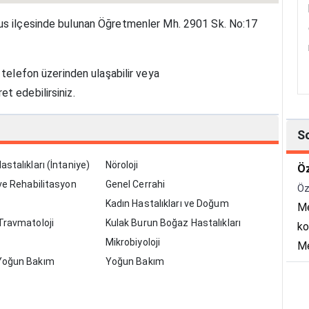
sus ilçesinde bulunan Öğretmenler Mh. 2901 Sk. No:17
telefon üzerinden ulaşabilir veya
t edebilirsiniz.
S
stalıkları (İntaniye)
Nöroloji
Öz
 ve Rehabilitasyon
Genel Cerrahi
Öz
Kadın Hastalıkları ve Doğum
Me
Travmatoloji
Kulak Burun Boğaz Hastalıkları
ko
Mikrobiyoloji
Me
Yoğun Bakım
Yoğun Bakım
ka
ha
he