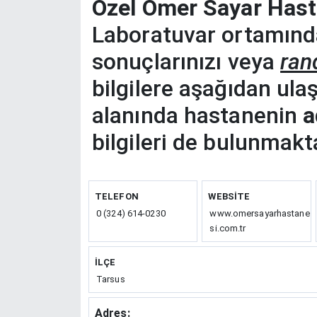
Özel Ömer Sayar Hasta
Laboratuvar ortamında
sonuçlarınızı veya
ran
bilgilere aşağıdan ulaşıl
alanında hastanenin
a
bilgileri de bulunmakta
TELEFON
WEBSITE
0 (324) 614-0230
www.omersayarhastane
si.com.tr
İLÇE
Tarsus
Adres: