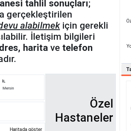
nesi tahlil sonuçları
;
 gerçekleştirilen
Öz
devu alabilmek
için gerekli
abilir. İletişim bilgileri
dres, harita
ve
telefon
Yo
dır.
Ta
İL
Mersin
Özel
Hastaneler
Haritada göster