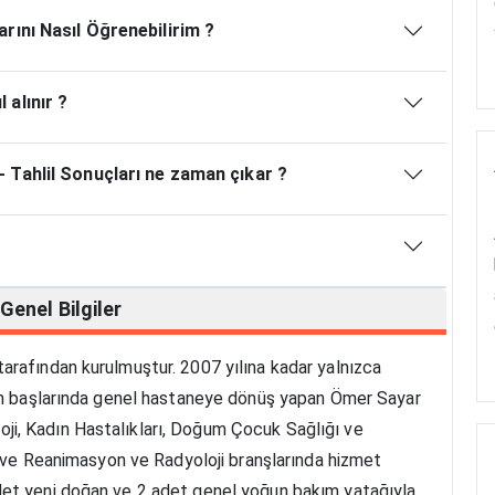
rını Nasıl Öğrenebilirim ?
alınır ?
 Tahlil Sonuçları ne zaman çıkar ?
Genel Bilgiler
arafından kurulmuştur. 2007 yılına kadar yalnızca
nın başlarında genel hastaneye dönüş yapan Ömer Sayar
i, Kadın Hastalıkları, Doğum Çocuk Sağlığı ve
zi ve Reanimasyon ve Radyoloji branşlarında hizmet
det yeni doğan ve 2 adet genel yoğun bakım yatağıyla