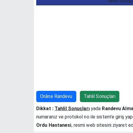
Tahlil Sonuç
Online Randevu
Tahlil Sonuçları
Dikkat :
Tahlil Sonuçları
yada
Randevu Alm
numaranız ve protokol no ile sistem'e giriş yapın
Ordu Hastanesi
, resmi web sitesini ziyaret e