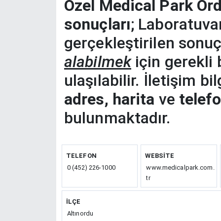
Özel Medical Park Ord
sonuçları
; Laboratuva
gerçekleştirilen sonuç
alabilmek
için gerekli 
ulaşılabilir. İletişim b
adres, harita
ve
telef
bulunmaktadır.
TELEFON
WEBSITE
0 (452) 226-1000
www.medicalpark.com.
tr
İLÇE
Altınordu