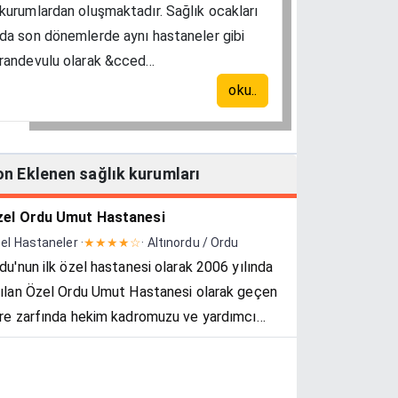
kurumlardan oluşmaktadır. Sağlık ocakları
da son dönemlerde aynı hastaneler gibi
randevulu olarak &cced...
oku..
on Eklenen sağlık kurumları
el Ordu Umut Hastanesi
el Hastaneler ·
★★★★☆
· Altınordu / Ordu
du'nun ilk özel hastanesi olarak 2006 yılında
ılan Özel Ordu Umut Hastanesi olarak geçen
re zarfında hekim kadromuzu ve yardımcı
ğlık personeli kadromuzu güçlendirerek
ttırken, güncel sağlık teknojilerini bölge...