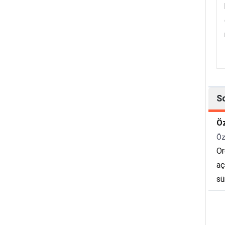
S
Öz
Öz
Or
aç
sü
sa
ar