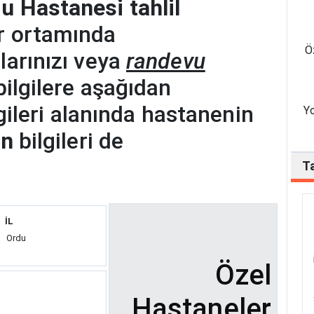
u Hastanesi tahlil
r ortamında
Ö
larınızı veya
randevu
bilgilere aşağıdan
ilgileri alanında hastanenin
Yo
on
bilgileri de
Ta
İL
Ordu
Özel
Hastaneler