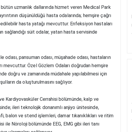
, bütün uzmanlık dallarında hizmet veren Medical Park
 ayrıntının düşünüldüğü hasta odalarında; hemşire çağrı
 edilebilir hasta yatağı mevcuttur. Enfeksiyon hastaları
un sağlandığı süit odalar, yatan hasta servisinde
ale odası, pansuman odası, müşahade odası, hastaların
rı mevcuttur. Özel Gözlem Odaları doğrudan hemşire
nde doğru ve zamanında müdahale yapılabilmesi için
şulların da oluşturulmasını sağlıyor.
ve Kardiyovasküler Cerrahisi bölümünde, kalp ve
inde; ileri teknolojik donanımlı anjiyo ünitesinde,
, balon ve stend işlemleri, damar tıkanıklıkları ve ritim
isi ile Nöroloji bölümünde EEG, EMG gibi ileri tanı