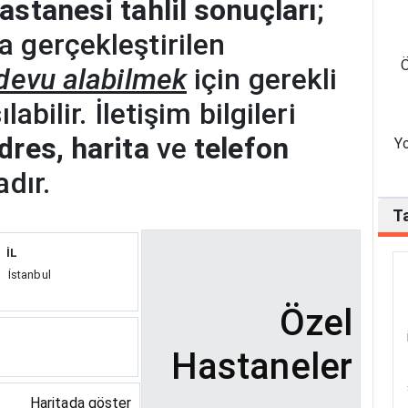
astanesi tahlil sonuçları
;
 gerçekleştirilen
Ö
devu alabilmek
için gerekli
abilir. İletişim bilgileri
dres, harita
ve
telefon
Yo
dır.
Ta
İL
İstanbul
Özel
Hastaneler
Haritada göster