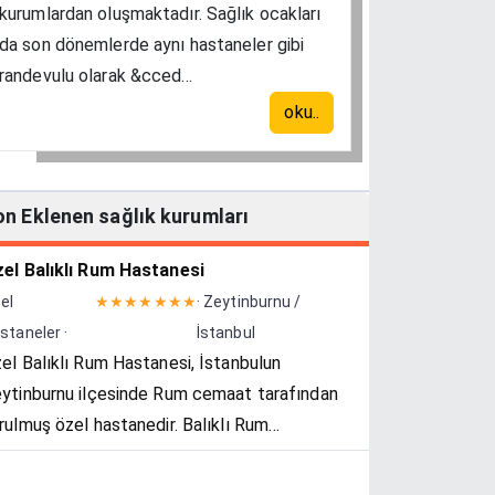
kurumlardan oluşmaktadır. Sağlık ocakları
da son dönemlerde aynı hastaneler gibi
randevulu olarak &cced...
oku..
on Eklenen sağlık kurumları
el Balıklı Rum Hastanesi
el
★★★★★★★
· Zeytinburnu /
staneler ·
İstanbul
el Balıklı Rum Hastanesi, İstanbulun
ytinburnu ilçesinde Rum cemaat tarafından
rulmuş özel hastanedir. Balıklı Rum
stanesi Vakfı tarafından yönetilir.
nyesinde Türkiye'nin tek özel uyuşturucu