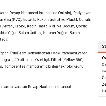
veren Reyap Hastanesi İstanbul'da Onkoloji, Radyasyon
rrahisi (KVC), Estetik, Rekonstrüktif ve Plastik Cerrahi
el Cerrahi, Üroloji, Kadın Hastalıkları ve Doğum, Çocuk
rrahisi Yoğun Bakım Ünitesi, Koroner Yoğum Bakım
adır.
S
i yapan TrueBeam, kanserkanserli doku taraması yapan
Öz
ografi, 4D ultrason, Özel Işık Filtreli (Yellow 560)
Öz
Tomosentez mamografi gibi ileri teknoloji ürünü
Ha
Öz
Ze
 anlamlar yaratan Reyap Hastanesi İstanbul
ku
Ha
Bü