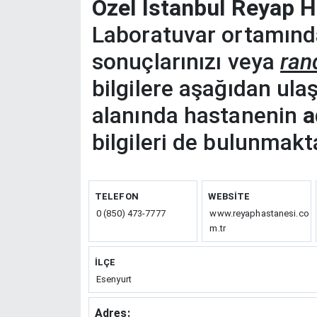
Özel İstanbul Reyap H
Laboratuvar ortamında
sonuçlarınızı veya
ran
bilgilere aşağıdan ulaşıl
alanında hastanenin
a
bilgileri de bulunmakta
TELEFON
WEBSITE
0 (850) 473-7777
www.reyaphastanesi.co
m.tr
İLÇE
Esenyurt
Adres: