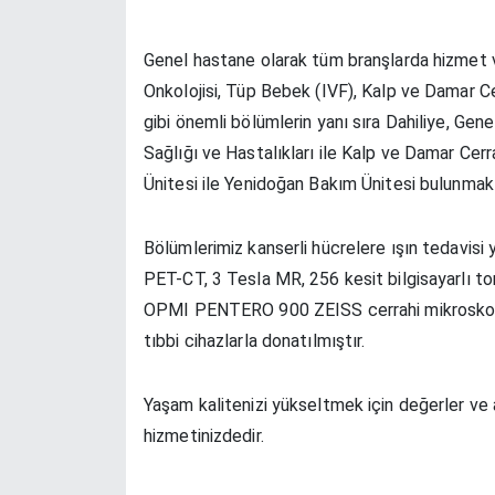
Genel hastane olarak tüm branşlarda hizmet 
Onkolojisi, Tüp Bebek (IVF), Kalp ve Damar Ce
gibi önemli bölümlerin yanı sıra Dahiliye, Gen
Sağlığı ve Hastalıkları ile Kalp ve Damar Ce
Ünitesi ile Yenidoğan Bakım Ünitesi bulunmakt
Bölümlerimiz kanserli hücrelere ışın tedavis
PET-CT, 3 Tesla MR, 256 kesit bilgisayarlı tom
OPMI PENTERO 900 ZEISS cerrahi mikroskop, 
tıbbi cihazlarla donatılmıştır.
Yaşam kalitenizi yükseltmek için değerler ve
hizmetinizdedir.