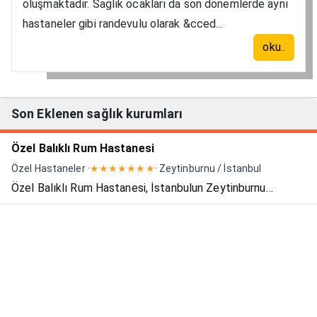
oluşmaktadır. Sağlık ocakları da son dönemlerde aynı
hastaneler gibi randevulu olarak &cced...
oku..
Son Eklenen sağlık kurumları
Özel Balıklı Rum Hastanesi
Özel Hastaneler ·
★★★★★★★
· Zeytinburnu / İstanbul
Özel Balıklı Rum Hastanesi, İstanbulun Zeytinburnu
ilçesinde Rum cemaat tarafından kurulmuş özel
hastanedir. Balıklı Rum Hastanesi Vakfı tarafından yönetilir.
Bünyesinde Türkiye'nin tek özel uyuşturucu tedavi kliniğini
b...