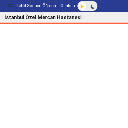
Açık/Koyu modu değ
Tahlil Sonucu Öğrenme Rehberi
İstanbul Özel Mercan Hastanesi