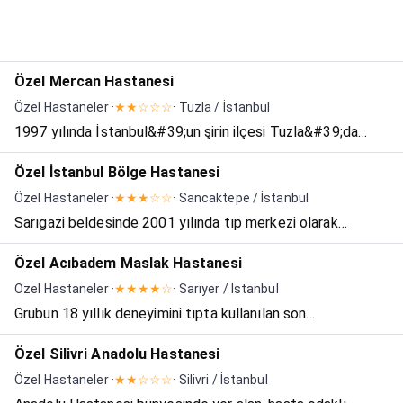
Özel Mercan Hastanesi
Özel Hastaneler ·
★★☆☆☆
· Tuzla / İstanbul
1997 yılında İstanbul&#39;un şirin ilçesi Tuzla&#39;da
küçük bir klinik olarak açılmış olup, 2007 yılında tıp merkezi
Özel İstanbul Bölge Hastanesi
olarak yeni binasında hizmet vermeye devam etmiş ve
Özel Hastaneler ·
★★★☆☆
· Sancaktepe / İstanbul
2012 yılı itibari ile hastane olarak hizmet vermey...
Sarıgazi beldesinde 2001 yılında tıp merkezi olarak
hizmete başlayan kurumumuz, 2003 yılında beldenin ilk ve
Özel Acıbadem Maslak Hastanesi
tek hastanesine dönüştürüldü. 17 Yıl boyunca güçlü, sağlık
Özel Hastaneler ·
★★★★☆
· Sarıyer / İstanbul
çalışan kadrosuyla, başarılı çalışmalarıyla öne çıka...
Grubun 18 yıllık deneyimini tıpta kullanılan son
teknolojilerle birleştiren Acıbadem Maslak Hastanesi,
Özel Silivri Anadolu Hastanesi
2009 yılında hizmete girdi. 40000 m2'lik kapalı alana sahip
Özel Hastaneler ·
★★☆☆☆
· Silivri / İstanbul
hastane, mimari teknolojik altyapısı, cihaz donanımı, bir...