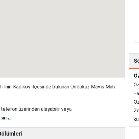
S
Öz
Öz
ilinin Kadıköy ilçesinde bulunan Ondokuz Mayıs Mah.
Ha
.
Öz
telefon üzerinden ulaşabilir veya
Ze
siniz.
ku
Ha
ölümleri
Bü