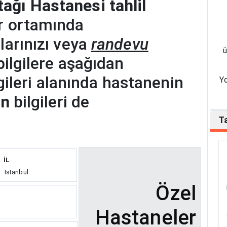
ağı Hastanesi tahlil
r ortamında
larınızı veya
randevu
ü
bilgilere aşağıdan
ilgileri alanında hastanenin
Yo
on
bilgileri de
Ta
İL
İstanbul
Özel
Hastaneler