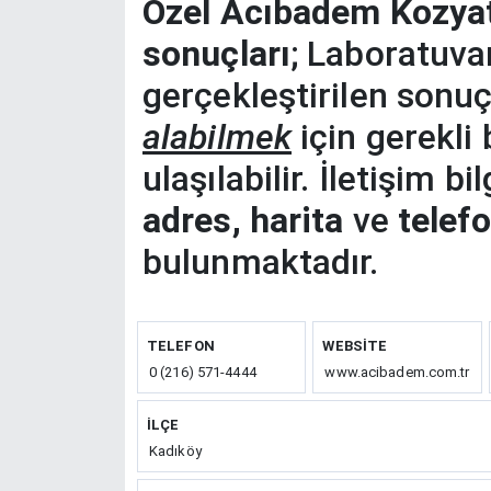
Özel Acıbadem Kozyat
sonuçları
; Laboratuva
gerçekleştirilen sonuç
alabilmek
için gerekli 
ulaşılabilir. İletişim b
adres, harita
ve
telef
bulunmaktadır.
TELEFON
WEBSITE
0 (216) 571-4444
www.acibadem.com.tr
İLÇE
Kadıköy