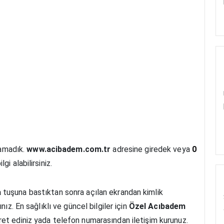
lamadık.
www.acibadem.com.tr
adresine giredek veya
0
i alabilirsiniz.
a
tuşuna bastıktan sonra açılan ekrandan kimlik
ız. En sağlıklı ve güncel bilgiler için
Özel Acıbadem
aret ediniz yada telefon numarasından iletişim kurunuz.