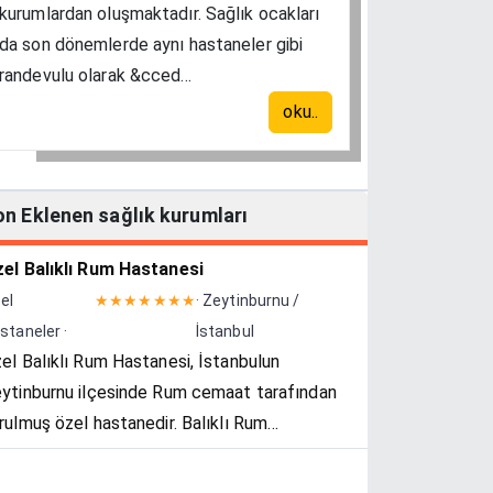
kurumlardan oluşmaktadır. Sağlık ocakları
da son dönemlerde aynı hastaneler gibi
randevulu olarak &cced...
oku..
on Eklenen sağlık kurumları
el Balıklı Rum Hastanesi
el
★★★★★★★
· Zeytinburnu /
staneler ·
İstanbul
el Balıklı Rum Hastanesi, İstanbulun
ytinburnu ilçesinde Rum cemaat tarafından
rulmuş özel hastanedir. Balıklı Rum
stanesi Vakfı tarafından yönetilir.
nyesinde Türkiye'nin tek özel uyuşturucu