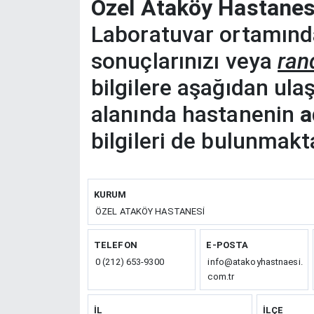
Özel Ataköy Hastanesi
Laboratuvar ortamında
sonuçlarınızı veya
ran
bilgilere aşağıdan ulaşıl
alanında hastanenin
a
bilgileri de bulunmakta
KURUM
ÖZEL ATAKÖY HASTANESİ
TELEFON
E-POSTA
0 (212) 653-9300
info@atakoyhastnaesi.
com.tr
İL
İLÇE