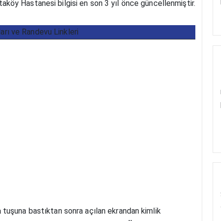
aköy Hastanesi bilgisi en son 3 yıl önce güncellenmiştir.
ları ve Randevu Linkleri
a
tuşuna bastıktan sonra açılan ekrandan kimlik