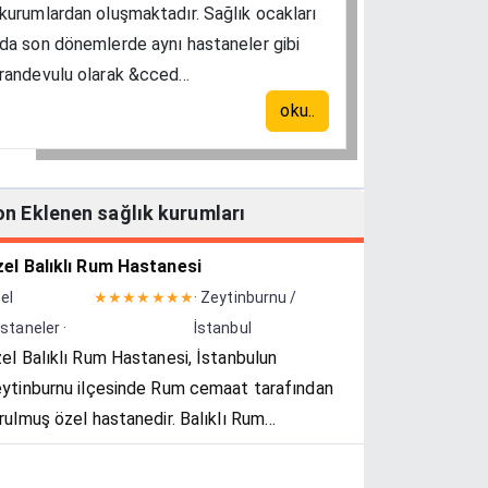
kurumlardan oluşmaktadır. Sağlık ocakları
da son dönemlerde aynı hastaneler gibi
randevulu olarak &cced...
oku..
on Eklenen sağlık kurumları
el Balıklı Rum Hastanesi
el
★★★★★★★
· Zeytinburnu /
staneler ·
İstanbul
el Balıklı Rum Hastanesi, İstanbulun
ytinburnu ilçesinde Rum cemaat tarafından
rulmuş özel hastanedir. Balıklı Rum
stanesi Vakfı tarafından yönetilir.
nyesinde Türkiye'nin tek özel uyuşturucu