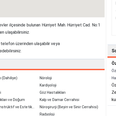
evler ilçesinde bulunan Hürriyet Mah. Hürriyet Cad. No:1
n ulaşabilirsiniz.
telefon üzerinden ulaşabilir veya
S
debilirsiniz.
Öz
Öz
Ha
ı (Dahiliye)
Nöroloji
Öz
Kardiyoloji
Ze
i
Göz Hastalıkları
ku
ıkları ve Doğum
Kalp ve Damar Cerrahisi
Ha
nstrüktif ve Estetik
Nöroşirurji (Beyin ve Sinir Cerrahisi)
Bü
Radyoloji