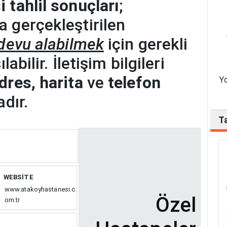
 tahlil sonuçları
;
 gerçekleştirilen
devu alabilmek
için gerekli
abilir. İletişim bilgileri
dres, harita
ve
telefon
Yo
dır.
Ta
WEBSITE
www.atakoyhastanesi.c
Özel
om.tr