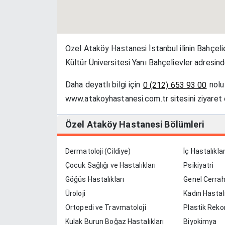
Özel Ataköy Hastanesi İstanbul ilinin Bahçeli
Kültür Üniversitesi Yanı Bahçelievler adresinde
Daha deyatlı bilgi için
nolu 
0 (212) 653 93 00
www.atakoyhastanesi.com.tr sitesini ziyaret e
Özel Ataköy Hastanesi Bölümleri
Dermatoloji (Cildiye)
İç Hastalıklar
Çocuk Sağlığı ve Hastalıkları
Psikiyatri
Göğüs Hastalıkları
Genel Cerrah
Üroloji
Kadın Hastal
Ortopedi ve Travmatoloji
Plastik Reko
Kulak Burun Boğaz Hastalıkları
Cerrahi
Biyokimya