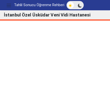
Açık/Koyu modu değ
Tahlil Sonucu Öğrenme Rehberi
İstanbul Özel Üsküdar Veni Vidi Hastanesi