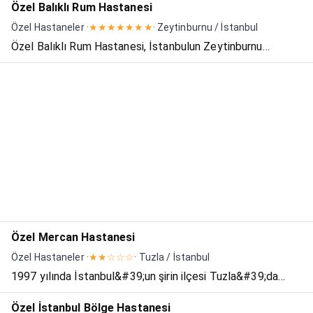
Özel Balıklı Rum Hastanesi
Özel Hastaneler ·
★★★★★★★
· Zeytinburnu / İstanbul
Özel Balıklı Rum Hastanesi, İstanbulun Zeytinburnu
ilçesinde Rum cemaat tarafından kurulmuş özel
hastanedir. Balıklı Rum Hastanesi Vakfı tarafından yönetilir.
Bünyesinde Türkiye'nin tek özel uyuşturucu tedavi kliniğini
b...
Özel Mercan Hastanesi
Özel Hastaneler ·
★★☆☆☆
· Tuzla / İstanbul
1997 yılında İstanbul&#39;un şirin ilçesi Tuzla&#39;da
küçük bir klinik olarak açılmış olup, 2007 yılında tıp merkezi
Özel İstanbul Bölge Hastanesi