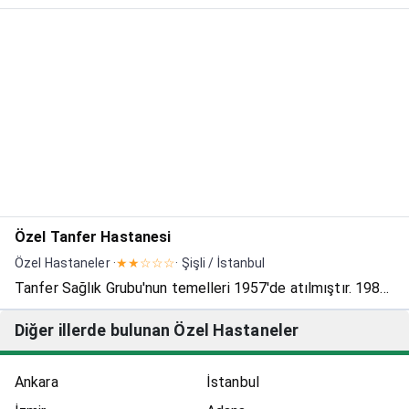
Memorial Sağlık Yatırımları AŞ. 'nin ilk sağlık hizmetleri
projesidir. Memorial Hastanesi, 1996 yılında başlayan ve
ülkemiz hastanecilik sektöründe bir örnek teşkil eden...
Özel Tanfer Hastanesi
Özel Hastaneler ·
★★☆☆☆
· Şişli / İstanbul
Tanfer Sağlık Grubu'nun temelleri 1957'de atılmıştır. 1982
yılında Tanfer Klinik, 2016 yılında Tanfer Health &
Diğer illerde bulunan Özel Hastaneler
Aesthetıc, 2019 yılında Özel Tanfer Hastanesi'ni
bünyemize katarak yolumuza devam
Ankara
İstanbul
etmekteyiz.Hastanemizde...