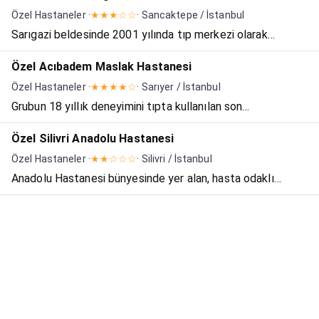
olarak yeni binasında hizmet vermeye devam etmiş ve
Özel Hastaneler ·
★★★☆☆
· Sancaktepe / İstanbul
2012 yılı itibari ile hastane olarak hizmet vermey...
Sarıgazi beldesinde 2001 yılında tıp merkezi olarak
hizmete başlayan kurumumuz, 2003 yılında beldenin ilk ve
Özel Acıbadem Maslak Hastanesi
tek hastanesine dönüştürüldü. 17 Yıl boyunca güçlü, sağlık
Özel Hastaneler ·
★★★★☆
· Sarıyer / İstanbul
çalışan kadrosuyla, başarılı çalışmalarıyla öne çıka...
Grubun 18 yıllık deneyimini tıpta kullanılan son
teknolojilerle birleştiren Acıbadem Maslak Hastanesi,
Özel Silivri Anadolu Hastanesi
2009 yılında hizmete girdi. 40000 m2'lik kapalı alana sahip
Özel Hastaneler ·
★★☆☆☆
· Silivri / İstanbul
hastane, mimari teknolojik altyapısı, cihaz donanımı, bir...
Anadolu Hastanesi bünyesinde yer alan, hasta odaklı
hizmet anlayışı, ileri tanı ve tedavi yöntemleri ile hizmet
veren Anadolu Hastanesi, 12.230 m² kapalı alan üzerine
kurulu. Doktor sayısı 45 olan Anadolu Hastanesi'nin t...