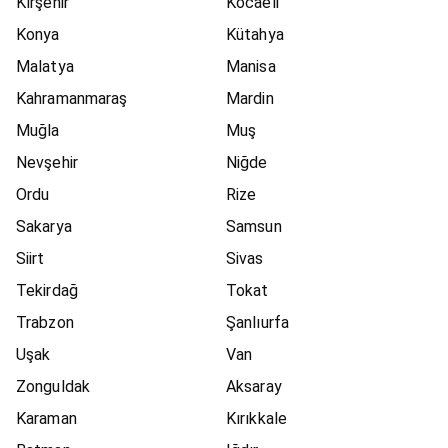
Kırşehir
Kocaeli
Konya
Kütahya
Malatya
Manisa
Kahramanmaraş
Mardin
Muğla
Muş
Nevşehir
Niğde
Ordu
Rize
Sakarya
Samsun
Siirt
Sivas
Tekirdağ
Tokat
Trabzon
Şanlıurfa
Uşak
Van
Zonguldak
Aksaray
Karaman
Kırıkkale