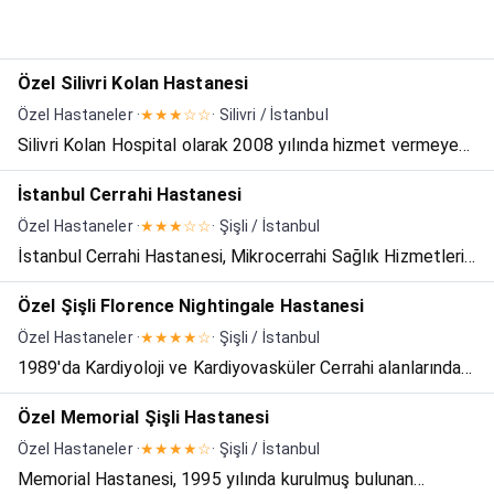
Özel Silivri Kolan Hastanesi
Özel Hastaneler ·
★★★☆☆
· Silivri / İstanbul
Silivri Kolan Hospital olarak 2008 yılında hizmet vermeye
başlayan hastanemiz MR, Yoğun Bakım, Kardiyoloji gibi
İstanbul Cerrahi Hastanesi
hemen hemen tüm branşlarda Silivri bölgesinde hizmet
Özel Hastaneler ·
★★★☆☆
· Şişli / İstanbul
vermektedir. Hastanemizin SGK ile anlaşması vardır. Tar...
İstanbul Cerrahi Hastanesi, Mikrocerrahi Sağlık Hizmetleri
AŞ. olarak 3 hekim ve 5 girişimci ile 1994 yılında
Özel Şişli Florence Nightingale Hastanesi
kurulmuştur. 1997 yılında İstanbul'un en popüler
Özel Hastaneler ·
★★★★☆
· Şişli / İstanbul
semtlerinden olan Nişantaşı'nda 5500 m² kapalı alana
1989'da Kardiyoloji ve Kardiyovasküler Cerrahi alanlarında
sahip 13...
hizmete başlayan hastanemizde günümüzde Kalp,
Özel Memorial Şişli Hastanesi
Karaciğer, Böbrek, Kalp MR, Kemik İliği Nakli, Ortopedi ve
Özel Hastaneler ·
★★★★☆
· Şişli / İstanbul
Omurga Ameliyatları, Beyin Cerrahisi ameliyatları, Nükle...
Memorial Hastanesi, 1995 yılında kurulmuş bulunan