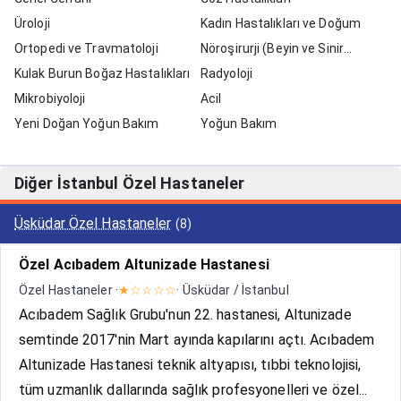
Üroloji
Kadın Hastalıkları ve Doğum
Ortopedi ve Travmatoloji
Nöroşirurji (Beyin ve Sinir
Kulak Burun Boğaz Hastalıkları
Cerrahisi)
Radyoloji
Mikrobiyoloji
Acil
Yeni Doğan Yoğun Bakım
Yoğun Bakım
Diğer İstanbul Özel Hastaneler
Üsküdar Özel Hastaneler
(8)
Özel Acıbadem Altunizade Hastanesi
Özel Hastaneler ·
★☆☆☆☆
· Üsküdar / İstanbul
Acıbadem Sağlık Grubu'nun 22. hastanesi, Altunizade
semtinde 2017'nin Mart ayında kapılarını açtı. Acıbadem
Altunizade Hastanesi teknik altyapısı, tıbbi teknolojisi,
tüm uzmanlık dallarında sağlık profesyonelleri ve özel...