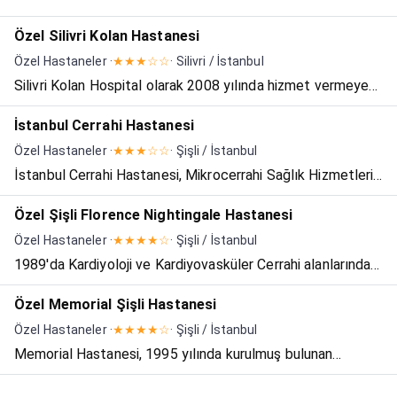
Özel Silivri Kolan Hastanesi
Özel Hastaneler ·
★★★☆☆
· Silivri / İstanbul
Silivri Kolan Hospital olarak 2008 yılında hizmet vermeye
başlayan hastanemiz MR, Yoğun Bakım, Kardiyoloji gibi
İstanbul Cerrahi Hastanesi
hemen hemen tüm branşlarda Silivri bölgesinde hizmet
Özel Hastaneler ·
★★★☆☆
· Şişli / İstanbul
vermektedir. Hastanemizin SGK ile anlaşması vardır. Tar...
İstanbul Cerrahi Hastanesi, Mikrocerrahi Sağlık Hizmetleri
AŞ. olarak 3 hekim ve 5 girişimci ile 1994 yılında
Özel Şişli Florence Nightingale Hastanesi
kurulmuştur. 1997 yılında İstanbul'un en popüler
Özel Hastaneler ·
★★★★☆
· Şişli / İstanbul
semtlerinden olan Nişantaşı'nda 5500 m² kapalı alana
1989'da Kardiyoloji ve Kardiyovasküler Cerrahi alanlarında
sahip 13...
hizmete başlayan hastanemizde günümüzde Kalp,
Özel Memorial Şişli Hastanesi
Karaciğer, Böbrek, Kalp MR, Kemik İliği Nakli, Ortopedi ve
Özel Hastaneler ·
★★★★☆
· Şişli / İstanbul
Omurga Ameliyatları, Beyin Cerrahisi ameliyatları, Nükle...
Memorial Hastanesi, 1995 yılında kurulmuş bulunan
Memorial Sağlık Yatırımları AŞ. 'nin ilk sağlık hizmetleri