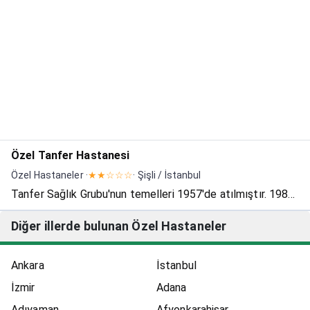
projesidir. Memorial Hastanesi, 1996 yılında başlayan ve
ülkemiz hastanecilik sektöründe bir örnek teşkil eden...
Özel Tanfer Hastanesi
Özel Hastaneler ·
★★☆☆☆
· Şişli / İstanbul
Tanfer Sağlık Grubu'nun temelleri 1957'de atılmıştır. 1982
yılında Tanfer Klinik, 2016 yılında Tanfer Health &
Diğer illerde bulunan Özel Hastaneler
Aesthetıc, 2019 yılında Özel Tanfer Hastanesi'ni
bünyemize katarak yolumuza devam
Ankara
İstanbul
etmekteyiz.Hastanemizde...
İzmir
Adana
Adıyaman
Afyonkarahisar