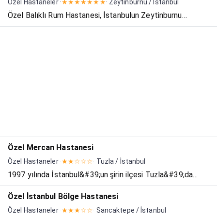
Özel Hastaneler ·
★★★★★★★
· Zeytinburnu / İstanbul
Özel Balıklı Rum Hastanesi, İstanbulun Zeytinburnu
ilçesinde Rum cemaat tarafından kurulmuş özel
hastanedir. Balıklı Rum Hastanesi Vakfı tarafından yönetilir.
Bünyesinde Türkiye'nin tek özel uyuşturucu tedavi kliniğini
b...
Özel Mercan Hastanesi
Özel Hastaneler ·
★★☆☆☆
· Tuzla / İstanbul
1997 yılında İstanbul&#39;un şirin ilçesi Tuzla&#39;da
küçük bir klinik olarak açılmış olup, 2007 yılında tıp merkezi
Özel İstanbul Bölge Hastanesi
olarak yeni binasında hizmet vermeye devam etmiş ve
Özel Hastaneler ·
★★★☆☆
· Sancaktepe / İstanbul
2012 yılı itibari ile hastane olarak hizmet vermey...