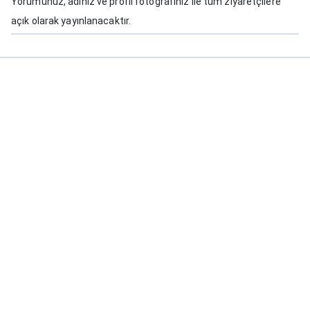
Yorumunuz, adınız ve profil fotoğrafınız ile tüm ziyaretçilere
açık olarak yayınlanacaktır.