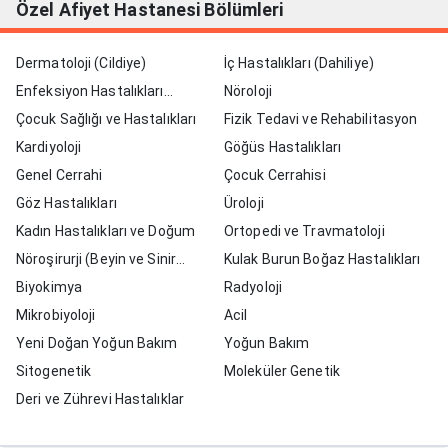
Özel Afiyet Hastanesi Bölümleri
Dermatoloji (Cildiye)
İç Hastalıkları (Dahiliye)
Enfeksiyon Hastalıkları
Nöroloji
(İntaniye)
Çocuk Sağlığı ve Hastalıkları
Fizik Tedavi ve Rehabilitasyon
Kardiyoloji
Göğüs Hastalıkları
Genel Cerrahi
Çocuk Cerrahisi
Göz Hastalıkları
Üroloji
Kadın Hastalıkları ve Doğum
Ortopedi ve Travmatoloji
Nöroşirurji (Beyin ve Sinir
Kulak Burun Boğaz Hastalıkları
Cerrahisi)
Biyokimya
Radyoloji
Mikrobiyoloji
Acil
Yeni Doğan Yoğun Bakım
Yoğun Bakım
Sitogenetik
Moleküler Genetik
Deri ve Zührevi Hastalıklar