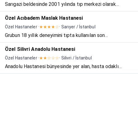
Sarıgazi beldesinde 2001 yılında tıp merkezi olarak
hizmete başlayan kurumumuz, 2003 yılında beldenin ilk ve
Özel Acıbadem Maslak Hastanesi
tek hastanesine dönüştürüldü. 17 Yıl boyunca güçlü, sağlık
Özel Hastaneler ·
★★★★☆
· Sarıyer / İstanbul
çalışan kadrosuyla, başarılı çalışmalarıyla öne çıka...
Grubun 18 yıllık deneyimini tıpta kullanılan son
teknolojilerle birleştiren Acıbadem Maslak Hastanesi,
Özel Silivri Anadolu Hastanesi
2009 yılında hizmete girdi. 40000 m2'lik kapalı alana sahip
Özel Hastaneler ·
★★☆☆☆
· Silivri / İstanbul
hastane, mimari teknolojik altyapısı, cihaz donanımı, bir...
Anadolu Hastanesi bünyesinde yer alan, hasta odaklı
hizmet anlayışı, ileri tanı ve tedavi yöntemleri ile hizmet
veren Anadolu Hastanesi, 12.230 m² kapalı alan üzerine
kurulu. Doktor sayısı 45 olan Anadolu Hastanesi'nin t...