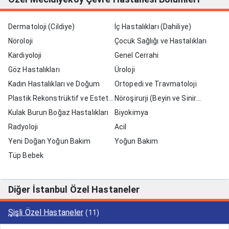
Dermatoloji (Cildiye)
İç Hastalıkları (Dahiliye)
Nöroloji
Çocuk Sağlığı ve Hastalıkları
Kardiyoloji
Genel Cerrahi
Göz Hastalıkları
Üroloji
Kadın Hastalıkları ve Doğum
Ortopedi ve Travmatoloji
Plastik Rekonstrüktif ve Estetik
Nöroşirurji (Beyin ve Sinir
Cerrahi
Kulak Burun Boğaz Hastalıkları
Cerrahisi)
Biyokimya
Radyoloji
Acil
Yeni Doğan Yoğun Bakım
Yoğun Bakım
Tüp Bebek
Diğer İstanbul Özel Hastaneler
Şişli Özel Hastaneler
(11)